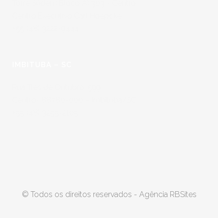
Torre Süden (Bloco A) 303 - Centro
Centro Executivo Carl Hoepcke
+55 (48) 3222-9444
IMBITUBA – SC
Rua Três de Outubro, 599
Centro- 88780-000 – Imbituba/SC
+55 (48) 3255-2105
© Todos os direitos reservados -
Agência RBSites