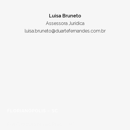
Luisa Bruneto
Assessora Jurídica
luisa.bruneto@duartefernandes.com.br
FLORIANÓPOLIS – SC
Rua Cristovão Nunes Pires, n° 86