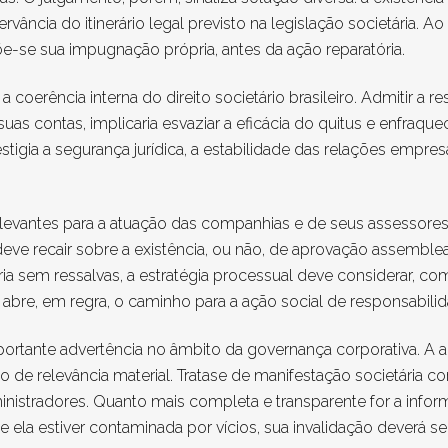
ância do itinerário legal previsto na legislação societária. Ao
õe-se sua impugnação própria, antes da ação reparatória.
 coerência interna do direito societário brasileiro. Admitir a 
as contas, implicaria esvaziar a eficácia do quitus e enfraque
restigia a segurança jurídica, a estabilidade das relações empres
elevantes para a atuação das companhias e de seus assessores
deve recair sobre a existência, ou não, de aprovação assemblea
ia sem ressalvas, a estratégia processual deve considerar, co
 abre, em regra, o caminho para a ação social de responsabilid
ortante advertência no âmbito da governança corporativa. A 
o de relevância material. Tratase de manifestação societária c
ministradores. Quanto mais completa e transparente for a infor
se ela estiver contaminada por vícios, sua invalidação deverá 