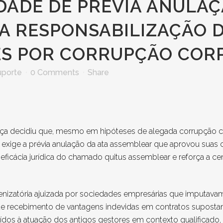
DADE DE PRÉVIA ANULAÇ
A RESPONSABILIZAÇÃO 
S POR CORRUPÇÃO COR
uporte
0 Comments
Share
tiça decidiu que, mesmo em hipóteses de alegada corrupção co
s exige a prévia anulação da ata assemblear que aprovou suas
eficácia jurídica do chamado quitus assemblear e reforça a cen
izatória ajuizada por sociedades empresárias que imputavam 
e recebimento de vantagens indevidas em contratos supostame
buídos à atuação dos antigos gestores em contexto qualificado