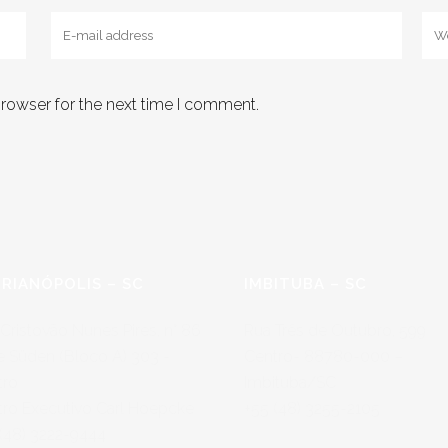
browser for the next time I comment.
RIANÓPOLIS – SC
IMBITUBA – SC
Cristovão Nunes Pires, n° 86
Rua Três de Outubro, 599
e Süden (Bloco A) 303 -
Centro- 88780-000 –
tro
Imbituba/SC
tro Executivo Carl Hoepcke
+55 (48) 3255-2105
(48) 3222-9444