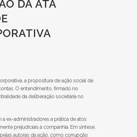
ÃO DA ATA
DE
PORATIVA
rporativa, a propositura de ação social de
 contas. O entendimento, firmado no
tralidade da deliberação societária no
a ex-administradores a prática de atos
nte prejudiciais à companhia. Em síntese,
, pelas autoras da ação, como corrupção