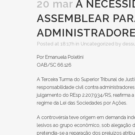
20 mar
A NECESSI
ASSEMBLEAR PAR
ADMINISTRADORE
Posted at 18:17h
in
Uncategorized
by
dess
Por Emanuela Poletini
OAB/SC 66.126
A Terceira Turma do Superior Tribunal de Jus
responsabilidade civil contra administradore
julgamento do REsp 2.207.934/RS, reafirma a 
regime da Lei das Sociedades por Ações.
A controvérsia teve origem em demanda inden
lesivos ao grupo econômico, sob alegação d
pretendia-se a reparação dos prejuízos atri