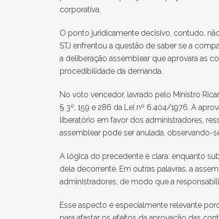
corporativa.
O ponto juridicamente decisivo, contudo, não
STJ enfrentou a questão de saber se a compan
a deliberação assemblear que aprovara as co
procedibilidade da demanda.
No voto vencedor, lavrado pelo Ministro Rica
§ 3º, 159 e 286 da Lei nº 6.404/1976. A apro
liberatório em favor dos administradores, re
assemblear pode ser anulada, observando-se 
A lógica do precedente é clara: enquanto su
dela decorrente. Em outras palavras, a assem
administradores, de modo que a responsabiliz
Esse aspecto é especialmente relevante porq
para afastar os efeitos da aprovação das cont