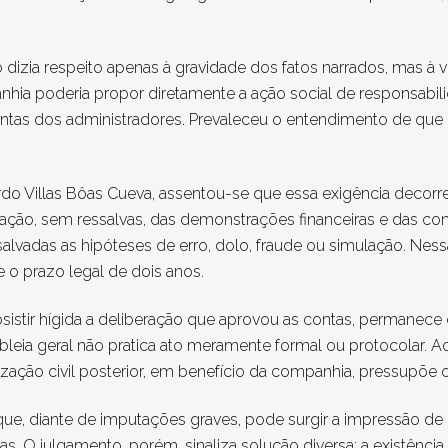
 dizia respeito apenas à gravidade dos fatos narrados, mas à
hia poderia propor diretamente a ação social de responsabilid
ntas dos administradores. Prevaleceu o entendimento de que e
rdo Villas Bôas Cueva, assentou-se que essa exigência decorre 
vação, sem ressalvas, das demonstrações financeiras e das co
ssalvadas as hipóteses de erro, dolo, fraude ou simulação. Nes
o prazo legal de dois anos.
bsistir hígida a deliberação que aprovou as contas, permanece
bleia geral não pratica ato meramente formal ou protocolar. A
ação civil posterior, em benefício da companhia, pressupõe o 
ue, diante de imputações graves, pode surgir a impressão de 
as. O julgamento, porém, sinaliza solução diversa: a existênc