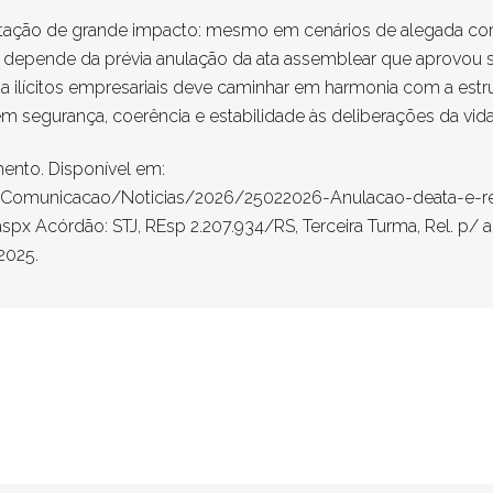
tação de grande impacto: mesmo em cenários de alegada corru
es depende da prévia anulação da ata assemblear que aprovou 
 a ilícitos empresariais deve caminhar em harmonia com a estru
m segurança, coerência e estabilidade às deliberações da vida 
amento. Disponível em:
as/Comunicacao/Noticias/2026/25022026-Anulacao-deata-e-req
px Acórdão: STJ, REsp 2.207.934/RS, Terceira Turma, Rel. p/ a
2025.