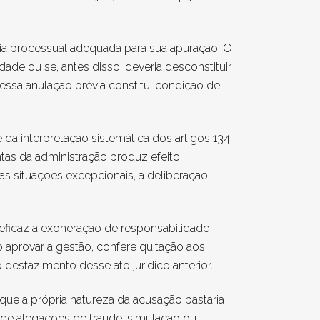
 via processual adequada para sua apuração. O
ade ou se, antes disso, deveria desconstituir
ssa anulação prévia constitui condição de
da interpretação sistemática dos artigos 134,
ntas da administração produz efeito
sas situações excepcionais, a deliberação
 eficaz a exoneração de responsabilidade
o aprovar a gestão, confere quitação aos
desfazimento desse ato jurídico anterior.
que a própria natureza da acusação bastaria
ia de alegações de fraude, simulação ou