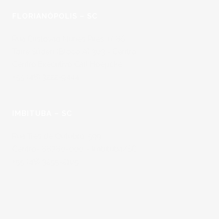
FLORIANÓPOLIS – SC
Rua Cristovão Nunes Pires, n° 86
Torre Süden (Bloco A) 303 - Centro
Centro Executivo Carl Hoepcke
+55 (48) 3222-9444
IMBITUBA – SC
Rua Três de Outubro, 599
Centro- 88780-000 – Imbituba/SC
+55 (48) 3255-2105