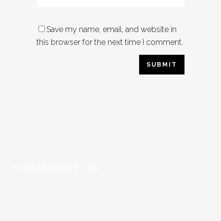
Save my name, email, and website in
this browser for the next time I comment.
FLORIANÓPOLIS – SC
Rua Cristovão Nunes Pires, n° 86
Torre Süden (Bloco A) 303 - Centro
Centro Executivo Carl Hoepcke