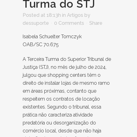
Turma do STJ
Posted at 18:13h
in
Artigos
by
dessuporte
0 Comments
Share
Isabela Schuelter Tomczyk
OAB/SC 70.675
A Terceira Turma do Superior Tribunal de
Justiça (STJ), no mês de julho de 2024,
julgou que shopping centers têm o
direito de instalar lojas de mesmo ramo
em áreas próximas, contanto que
respeitem os contratos de locação
existentes. Segundo o tribunal, essa
prática não caracteriza atividade
predatória ou desorganização do
comércio local, desde que não haja