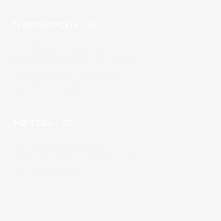
FLORIANÓPOLIS – SC
Rua Cristovão Nunes Pires, n° 86
Torre Süden (Bloco A) 303 - Centro
Centro Executivo Carl Hoepcke
+55 (48) 3222-9444
IMBITUBA – SC
Rua Três de Outubro, 599
Centro- 88780-000 – Imbituba/SC
+55 (48) 3255-2105