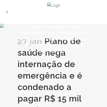
Plano de saúde nega
internação de emergência
e é condenado a pagar R$
27 jan
Plano de
15 mil em danos morais:
saúde nega
Entenda o caso
internação de
emergência e é
condenado a
pagar R$ 15 mil