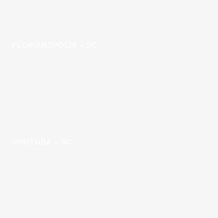
FLORIANÓPOLIS – SC
Rua Cristovão Nunes Pires, n° 86
Torre Süden (Bloco A) 303 - Centro
Centro Executivo Carl Hoepcke
+55 (48) 3222-9444
IMBITUBA – SC
Rua Três de Outubro, 599
Centro- 88780-000 – Imbituba/SC
+55 (48) 3255-2105