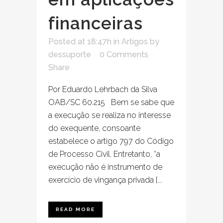
financeiras
Posted at 18:47h
in
Artigos
by
dessuporte
0 Comments
Share
Por Eduardo Lehrbach da Silva
OAB/SC 60.215 Bem se sabe que
a execução se realiza no interesse
do exequente, consoante
estabelece o artigo 797 do Código
de Processo Civil. Entretanto, “a
execução não é instrumento de
exercício de vingança privada [...
READ MORE