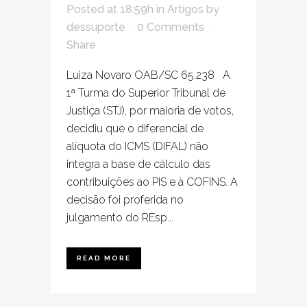
Posted at 18:59h
in
Artigos
by
dessuporte
0 Comments
Share
Luiza Novaro OAB/SC 65.238 A
1ª Turma do Superior Tribunal de
Justiça (STJ), por maioria de votos,
decidiu que o diferencial de
alíquota do ICMS (DIFAL) não
integra a base de cálculo das
contribuições ao PIS e à COFINS. A
decisão foi proferida no
julgamento do REsp...
READ MORE