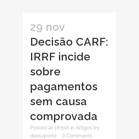
29 nov
Decisão CARF:
IRRF incide
sobre
pagamentos
sem causa
comprovada
Posted at 18:50h
in
Artigos
by
dessuporte
0 Comments