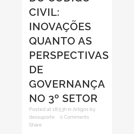
CIVIL:
INOVAÇÕES
QUANTO AS
PERSPECTIVAS
DE
GOVERNANÇA
NO 3º SETOR
Posted at 18:53h
in
Artigos
by
dessuporte
0 Comments
Share