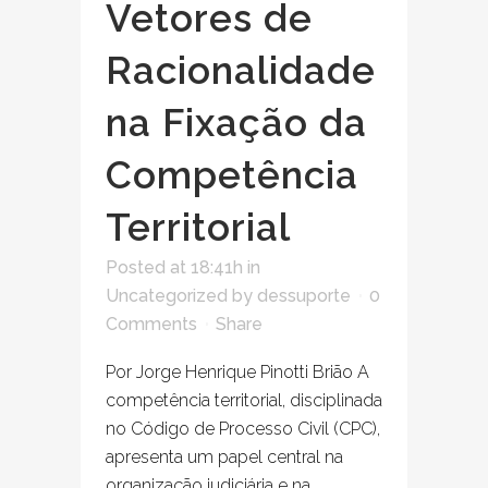
Vetores de
Racionalidade
na Fixação da
Competência
Territorial
Posted at 18:41h
in
Uncategorized
by
dessuporte
0
Comments
Share
Por Jorge Henrique Pinotti Brião A
competência territorial, disciplinada
no Código de Processo Civil (CPC),
apresenta um papel central na
organização judiciária e na