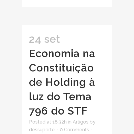
24 set
Economia na
Constituição
de Holding à
luz do Tema
796 do STF
Posted at 18:32h
in
Artigos
by
dessuporte
0 Comments