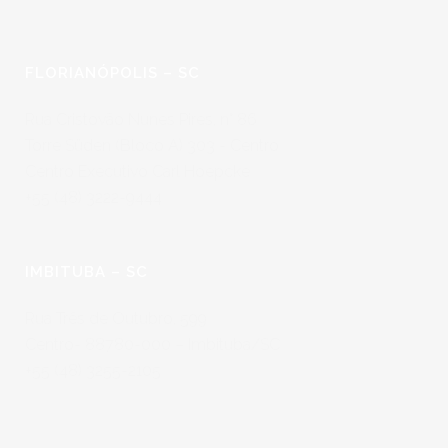
FLORIANÓPOLIS – SC
Rua Cristovão Nunes Pires, n° 86
Torre Süden (Bloco A) 303 - Centro
Centro Executivo Carl Hoepcke
+55 (48) 3222-9444
IMBITUBA – SC
Rua Três de Outubro, 599
Centro- 88780-000 – Imbituba/SC
+55 (48) 3255-2105