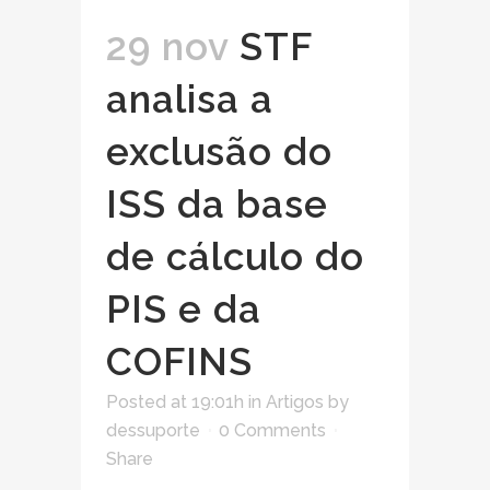
29 nov
STF
analisa a
exclusão do
ISS da base
de cálculo do
PIS e da
COFINS
Posted at 19:01h
in
Artigos
by
dessuporte
0 Comments
Share