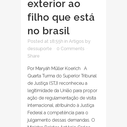
exterior ao
filho que está
no brasil
Posted at 18:55h
in
Artigos
by
dessuporte
0 Comments
Share
Por Maryáh Müller Koerich A
Quarta Turma do Superior Tribunal
de Justiça (STJ) reconheceu a
legitimidade da União para propor
ação de regulamentação de visita
internacional, atribuindo à Justiça
Federal a competência para o
julgamento dessas demandas. O