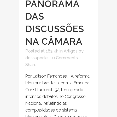
PANORAMA
DAS
DISCUSSÕES
NA CÂMARA
Posted at 18:54h
in
Artigos
by
dessuporte
0 Comments
Share
Por: Jailson Fernandes. A reforma
tributária brasileira, com a Emenda
Constitucional 132, tem gerado
intensos debates no Congresso
Nacional, refletindo as
complexidades do sistema
tributário atual. Desde a proposta